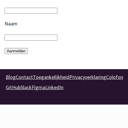
Naam
Aanmelden
Blog
Contact
Toegankelijkheid
Privacyverklaring
Colofon
GitHub
Slack
Figma
LinkedIn