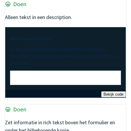
Doen
Alleen tekst in een description.
Nieuw wachtwoord
Je wachtwoord moet de volgende elementen
bevatten: minimaal 9 karakters, een hoofdletter en
een cijfer.
Bekijk code
Doen
Zet informatie in rich tekst boven het formulier en
onder het bijbehorende kopje.