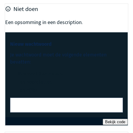
Niet doen
Een opsomming in een description.
Nieuw wachtwoord
Je wachtwoord moet de volgende elementen
bevatten:
Minimaal 9 karakters.
Een hoofdletter.
Een cijfer.
Bekijk code