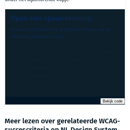
Open een spaarrekening
Om een spaarrekening te openen hebben we de
volgende gegevens nodig:
Het nummer van je paspoort of identiteitskaart.
Je Burgerservicenummer (BSN), dit kun je vinden
op je paspoort of identiteitskaart.
Je adresgegevens.
Je e-mailadres.
[het formulier]
Bekijk code
Meer lezen over gerelateerde WCAG-
succescriteria op NL Design System