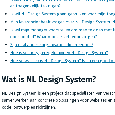
en toegankelijk te krijgen?
Ik wil NL Design System gaan gebruiken voor mijn to
Mijn leverancier heeft vragen over NL Design System. Na
Ik wil mijn manager voorstellen om mee te doen met N
doorlooptijd? Waar moet ik zelf voor zorgen?
Zijn er al andere organisaties die meedoen?
Hoe is security geregeld binnen NL Design System?
Hoe volwassen is NL Design System? Is nu een goed m
Wat is NL Design System?
NL Design System is een project dat specialisten van versc
samenwerken aan concrete oplossingen voor websites en ap
code, ontwerp en richtlijnen.