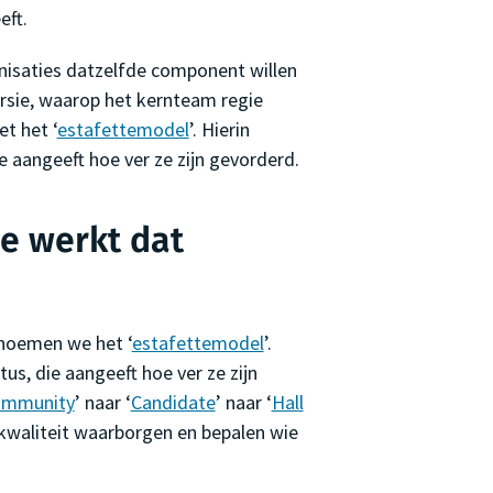
eft.
nisaties datzelfde component willen
rsie, waarop het kernteam regie
t het ‘
estafettemodel
’. Hierin
e aangeeft hoe ver ze zijn gevorderd.
e werkt dat
noemen we het ‘
estafettemodel
’.
us, die aangeeft hoe ver ze zijn
mmunity
’ naar ‘
Candidate
’ naar ‘
Hall
 kwaliteit waarborgen en bepalen wie