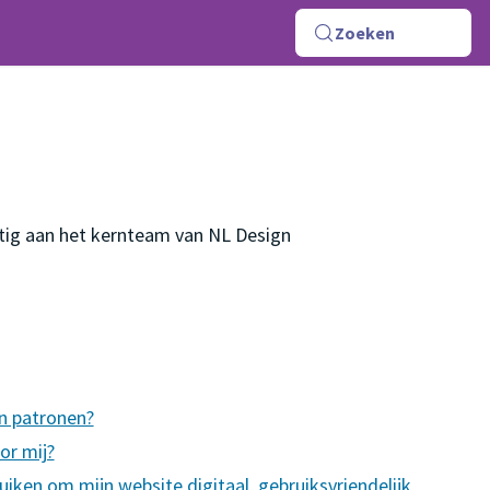
Zoeken
tig aan het kernteam van NL Design
n patronen?
or mij?
uiken om mijn website digitaal, gebruiksvriendelijk